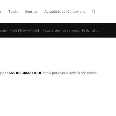
s
Tarifs
Contact
Actualités et réalisations
ccueil
/
ADS INFORMATIQUE – Récupération de données – Pailly – 89...
 pas !
ADS INFORMATIQUE
est là pour vous aider à récupérer