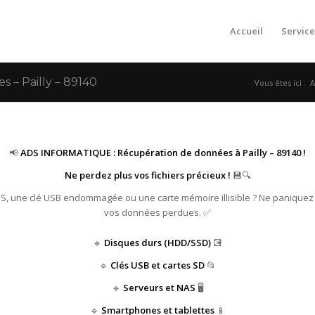
Accueil
Service
– Pailly – 89140
Vous êtes ici :
A
📢
ADS INFORMATIQUE : Récupération de données à Pailly – 89140 !
Ne perdez plus vos fichiers précieux !
💾🔍
HS, une clé USB endommagée ou une carte mémoire illisible ? Ne paniquez
vos données perdues. ✅
🔹
Disques durs (HDD/SSD)
💽
🔹
Clés USB et cartes SD
📂
🔹
Serveurs et NAS
🖥️
🔹
Smartphones et tablettes
📱