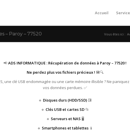
Accueil
Service
 – Paroy – 77520
Vous êtes ici :
A
📢
ADS INFORMATIQUE : Récupération de données à Paroy – 77520 !
Ne perdez plus vos fichiers précieux !
💾🔍
HS, une clé USB endommagée ou une carte mémoire illisible ? Ne paniquez
vos données perdues. ✅
🔹
Disques durs (HDD/SSD)
💽
🔹
Clés USB et cartes SD
📂
🔹
Serveurs et NAS
🖥️
🔹
Smartphones et tablettes
📱