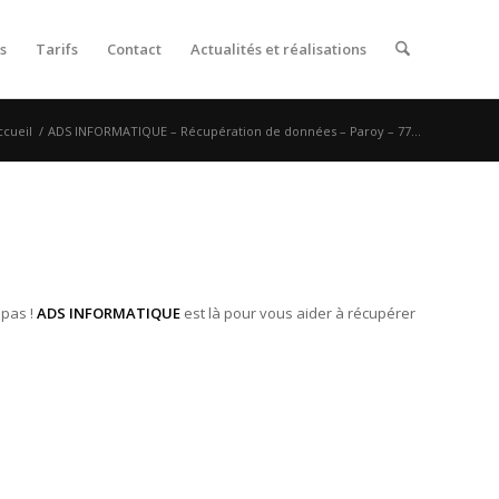
s
Tarifs
Contact
Actualités et réalisations
ccueil
/
ADS INFORMATIQUE – Récupération de données – Paroy – 77...
 pas !
ADS INFORMATIQUE
est là pour vous aider à récupérer