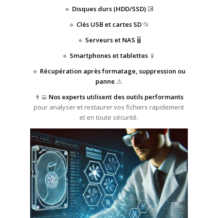
🔹
Disques durs (HDD/SSD)
💽
🔹
Clés USB et cartes SD
📂
🔹
Serveurs et NAS
🖥️
🔹
Smartphones et tablettes
📱
🔹
Récupération après formatage, suppression ou
panne
⚠️
👨‍💻
Nos experts utilisent des outils performants
pour analyser et restaurer vos fichiers rapidement
et en toute sécurité.