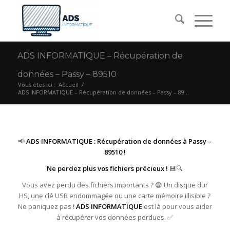
ADS INFORMATIQUE – Récupération de
données – Passy – 89510
Vous êtes ici :
Accueil
/
ADS INFORMATIQUE – Récupération de données – Passy – 89...
📢
ADS INFORMATIQUE : Récupération de données à Passy –
89510 !
Ne perdez plus vos fichiers précieux !
💾🔍
Vous avez perdu des fichiers importants ? 😨 Un disque dur
HS, une clé USB endommagée ou une carte mémoire illisible ?
Ne paniquez pas !
ADS INFORMATIQUE
est là pour vous aider
à récupérer vos données perdues. ✅