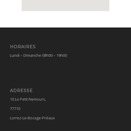
HORAIRES
Lundi – Dimanche 08h00 – 19h00
ADRESSE
10 Le Petit Nemours,
77710
Lorrez-Le-Bocage-Préaux