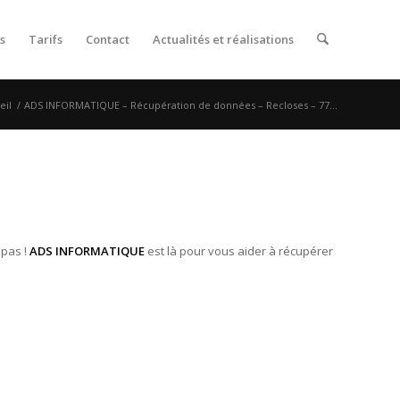
s
Tarifs
Contact
Actualités et réalisations
eil
/
ADS INFORMATIQUE – Récupération de données – Recloses – 77...
 pas !
ADS INFORMATIQUE
est là pour vous aider à récupérer