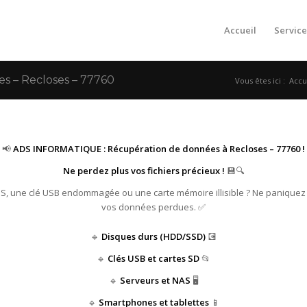
Accueil
Service
 – Recloses – 77760
Vous êtes ici :
Accu
📢
ADS INFORMATIQUE : Récupération de données à Recloses – 77760 !
Ne perdez plus vos fichiers précieux !
💾🔍
HS, une clé USB endommagée ou une carte mémoire illisible ? Ne paniquez
vos données perdues. ✅
🔹
Disques durs (HDD/SSD)
💽
🔹
Clés USB et cartes SD
📂
🔹
Serveurs et NAS
🖥️
🔹
Smartphones et tablettes
📱