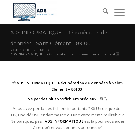
ADS INFORMATIQUE – Récupération de
données – Saint-Clément – 89100
Vous êtes ici :
Accueil
/
ADS INFORMATIQUE – Récupération de données – Saint-Clément ...
📢
ADS INFORMATIQUE : Récupération de données à Saint-
Clément – 89100 !
Ne perdez plus vos fichiers précieux !
💾🔍
Vous avez perdu des fichiers importants ? 😨 Un disque dur
HS, une clé USB endommagée ou une carte mémoire illisible ?
Ne paniquez pas !
ADS INFORMATIQUE
est là pour vous aider
à récupérer vos données perdues. ✅