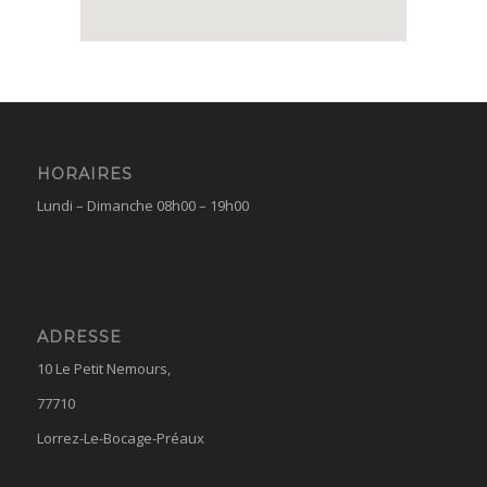
HORAIRES
Lundi – Dimanche 08h00 – 19h00
ADRESSE
10 Le Petit Nemours,
77710
Lorrez-Le-Bocage-Préaux