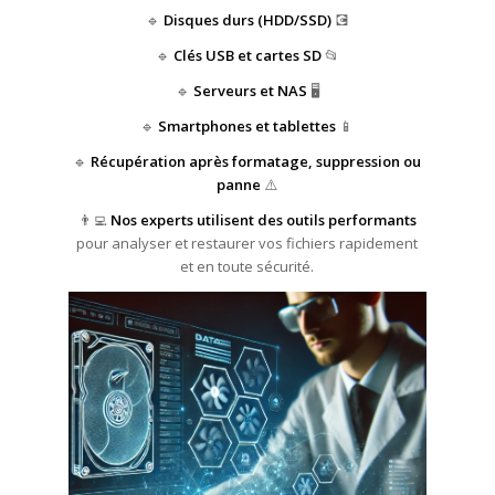
🔹
Disques durs (HDD/SSD)
💽
🔹
Clés USB et cartes SD
📂
🔹
Serveurs et NAS
🖥️
🔹
Smartphones et tablettes
📱
🔹
Récupération après formatage, suppression ou
panne
⚠️
👨‍💻
Nos experts utilisent des outils performants
pour analyser et restaurer vos fichiers rapidement
et en toute sécurité.