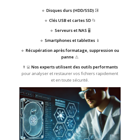
🔹
Disques durs (HDD/SSD)
💽
🔹
Clés USB et cartes SD
📂
🔹
Serveurs et NAS
🖥️
🔹
Smartphones et tablettes
📱
🔹
Récupération après formatage, suppression ou
panne
⚠️
👨‍💻
Nos experts utilisent des outils performants
pour analyser et restaurer vos fichiers rapidement
et en toute sécurité.