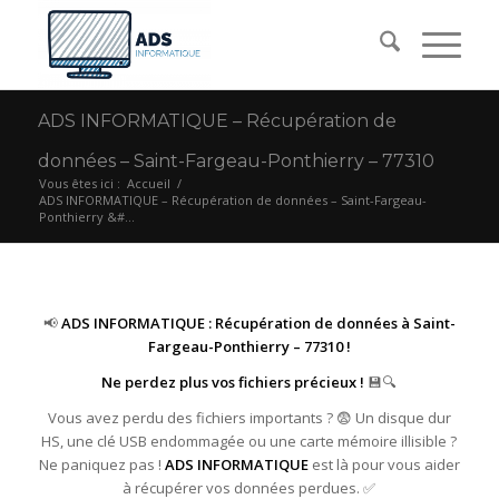
ADS INFORMATIQUE – Récupération de
données – Saint-Fargeau-Ponthierry – 77310
Vous êtes ici :
Accueil
/
ADS INFORMATIQUE – Récupération de données – Saint-Fargeau-
Ponthierry &#...
📢
ADS INFORMATIQUE : Récupération de données à Saint-
Fargeau-Ponthierry – 77310 !
Ne perdez plus vos fichiers précieux !
💾🔍
Vous avez perdu des fichiers importants ? 😨 Un disque dur
HS, une clé USB endommagée ou une carte mémoire illisible ?
Ne paniquez pas !
ADS INFORMATIQUE
est là pour vous aider
à récupérer vos données perdues. ✅