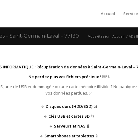
Accueil
Service
– Saint-Germain-Laval – 77130
Vous êtes ici :
Accueil
/
ADS I
S INFORMATIQUE : Récupération de données à Saint-Germain-Laval – 7
Ne perdez plus vos fichiers précieux !
💾🔍
HS, une clé USB endommagée ou une carte mémoire illisible ? Ne paniquez
vos données perdues. ✅
🔹
Disques durs (HDD/SSD)
💽
🔹
Clés USB et cartes SD
📂
🔹
Serveurs et NAS
🖥️
🔹
Smartphones et tablettes
📱