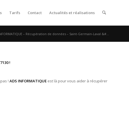
s
Tarifs
Contact
Actualités et réalisations
NFORMATIQUE – Récupération de données – Saint-Germain-Laval &#...
7130 !
 pas !
ADS INFORMATIQUE
est là pour vous aider à récupérer