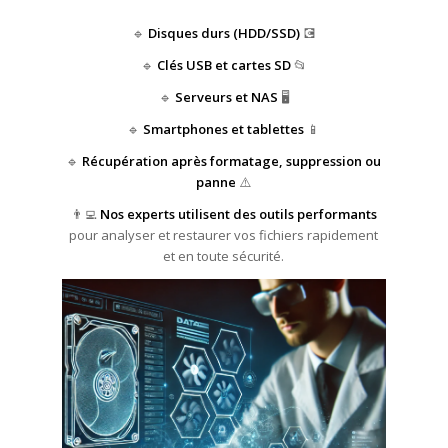
🔹
Disques durs (HDD/SSD)
💽
🔹
Clés USB et cartes SD
📂
🔹
Serveurs et NAS
🖥️
🔹
Smartphones et tablettes
📱
🔹
Récupération après formatage, suppression ou
panne
⚠️
👨‍💻
Nos experts utilisent des outils performants
pour analyser et restaurer vos fichiers rapidement
et en toute sécurité.