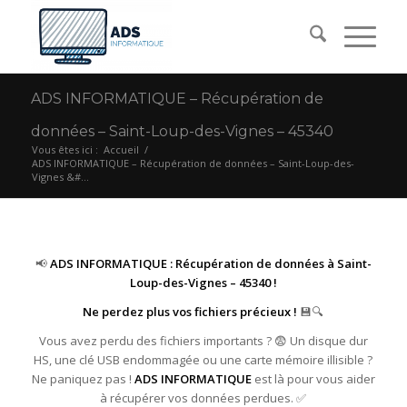
ADS INFORMATIQUE – Récupération de
données – Saint-Loup-des-Vignes – 45340
Vous êtes ici :
Accueil
/
ADS INFORMATIQUE – Récupération de données – Saint-Loup-des-
Vignes &#...
📢
ADS INFORMATIQUE : Récupération de données à Saint-
Loup-des-Vignes – 45340 !
Ne perdez plus vos fichiers précieux !
💾🔍
Vous avez perdu des fichiers importants ? 😨 Un disque dur
HS, une clé USB endommagée ou une carte mémoire illisible ?
Ne paniquez pas !
ADS INFORMATIQUE
est là pour vous aider
à récupérer vos données perdues. ✅