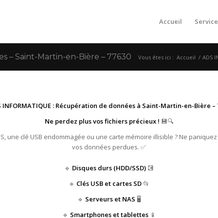
Accueil
Service
– Saint-Martin-en-Bière – 77630
Vous êtes ici :
Accueil
/
ADS I
 INFORMATIQUE : Récupération de données à Saint-Martin-en-Bière – 7
Ne perdez plus vos fichiers précieux !
💾🔍
HS, une clé USB endommagée ou une carte mémoire illisible ? Ne paniquez
vos données perdues. ✅
🔹
Disques durs (HDD/SSD)
💽
🔹
Clés USB et cartes SD
📂
🔹
Serveurs et NAS
🖥️
🔹
Smartphones et tablettes
📱