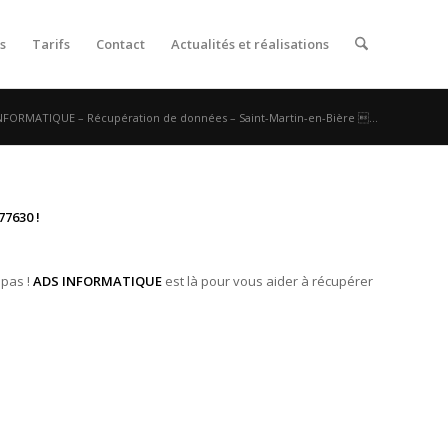
s
Tarifs
Contact
Actualités et réalisations
NFORMATIQUE – Récupération de données – Saint-Martin-en-Bière ...
7630 !
 pas !
ADS INFORMATIQUE
est là pour vous aider à récupérer