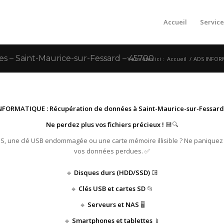
Accueil
Service
– Saint-Maurice-sur-Fessard – 45700
Vous êtes ici :
Accueil
/
ADS INFORM
NFORMATIQUE : Récupération de données à Saint-Maurice-sur-Fessard 
Ne perdez plus vos fichiers précieux !
💾🔍
HS, une clé USB endommagée ou une carte mémoire illisible ? Ne paniquez
vos données perdues. ✅
🔹
Disques durs (HDD/SSD)
💽
🔹
Clés USB et cartes SD
📂
🔹
Serveurs et NAS
🖥️
🔹
Smartphones et tablettes
📱