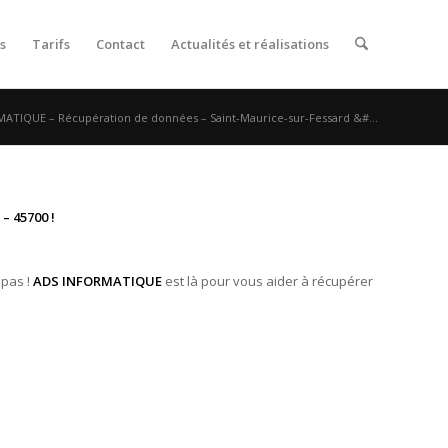
s
Tarifs
Contact
Actualités et réalisations
ATIQUE – Récupération de données – Saint-Maurice-sur-Fessard &#...
– 45700 !
 pas !
ADS INFORMATIQUE
est là pour vous aider à récupérer