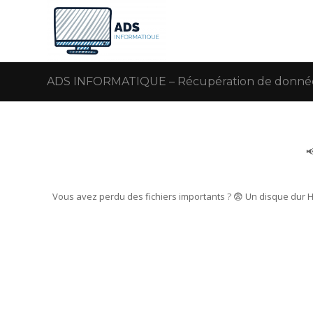
ADS INFORMATIQUE – Récupération de données

Vous avez perdu des fichiers importants ? 😨 Un disque dur 