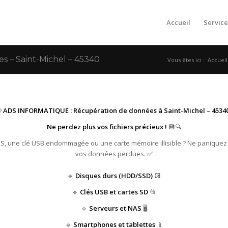
Accueil
Service
 – Saint-Michel – 45340
Vous êtes ici :
Accueil

ADS INFORMATIQUE : Récupération de données à Saint-Michel – 45340
Ne perdez plus vos fichiers précieux !
💾🔍
HS, une clé USB endommagée ou une carte mémoire illisible ? Ne paniquez
vos données perdues. ✅
🔹
Disques durs (HDD/SSD)
💽
🔹
Clés USB et cartes SD
📂
🔹
Serveurs et NAS
🖥️
🔹
Smartphones et tablettes
📱