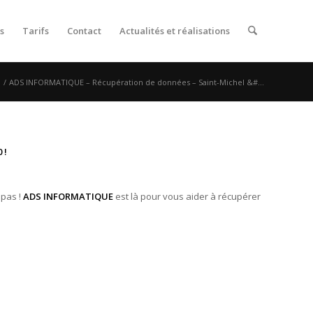
s
Tarifs
Contact
Actualités et réalisations
/
ADS INFORMATIQUE – Récupération de données – Saint-Michel &#...
 !
 pas !
ADS INFORMATIQUE
est là pour vous aider à récupérer