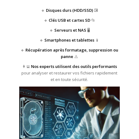
🔹
Disques durs (HDD/SSD)
💽
🔹
Clés USB et cartes SD
📂
🔹
Serveurs et NAS
🖥️
🔹
Smartphones et tablettes
📱
🔹
Récupération après formatage, suppression ou
panne
⚠️
👨‍💻
Nos experts utilisent des outils performants
pour analyser et restaurer vos fichiers rapidement
et en toute sécurité.