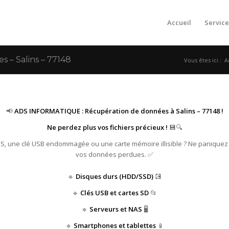
Accueil
Service
– Salins – 77148
Vous êtes ici :
A
📢
ADS INFORMATIQUE : Récupération de données à Salins – 77148 !
Ne perdez plus vos fichiers précieux !
💾🔍
HS, une clé USB endommagée ou une carte mémoire illisible ? Ne paniquez
vos données perdues. ✅
🔹
Disques durs (HDD/SSD)
💽
🔹
Clés USB et cartes SD
📂
🔹
Serveurs et NAS
🖥️
🔹
Smartphones et tablettes
📱