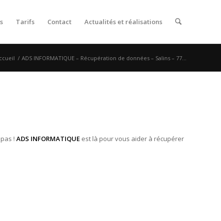
s
Tarifs
Contact
Actualités et réalisations
ccueil
/
ADS INFORMATIQUE – Récupération de données – Salins – 77...
 pas !
ADS INFORMATIQUE
est là pour vous aider à récupérer