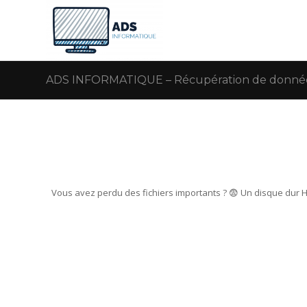
ADS INFORMATIQUE – Récupération de données 
Vous avez perdu des fichiers importants ? 😨 Un disque dur 