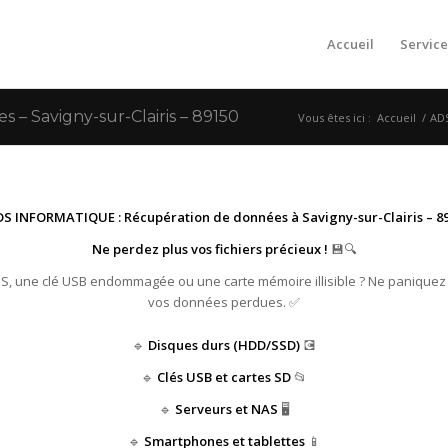
Accueil
Service
 Savigny-sur-Clairis – 89150
Vous êtes ici :
Accueil
/
ADS
S INFORMATIQUE : Récupération de données à Savigny-sur-Clairis – 89
Ne perdez plus vos fichiers précieux !
💾🔍
HS, une clé USB endommagée ou une carte mémoire illisible ? Ne paniquez
vos données perdues. ✅
🔹
Disques durs (HDD/SSD)
💽
🔹
Clés USB et cartes SD
📂
🔹
Serveurs et NAS
🖥️
🔹
Smartphones et tablettes
📱