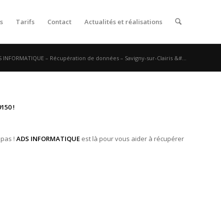
s
Tarifs
Contact
Actualités et réalisations
 INFORMATIQUE – Récupération de données – Savigny-sur-Clairis &#...
150 !
 pas !
ADS INFORMATIQUE
est là pour vous aider à récupérer