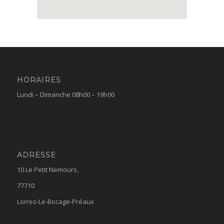
HORAIRES
Lundi – Dimanche 08h00 – 19h00
ADRESSE
10 Le Petit Nemours,
77710
Lorrez-Le-Bocage-Préaux