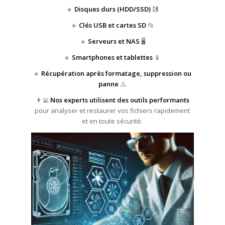
🔹
Disques durs (HDD/SSD)
💽
🔹
Clés USB et cartes SD
📂
🔹
Serveurs et NAS
🖥️
🔹
Smartphones et tablettes
📱
🔹
Récupération après formatage, suppression ou
panne
⚠️
👨‍💻
Nos experts utilisent des outils performants
pour analyser et restaurer vos fichiers rapidement
et en toute sécurité.