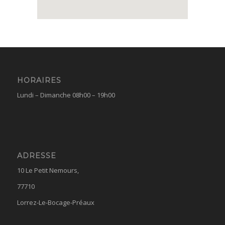
HORAIRES
Lundi – Dimanche 08h00 – 19h00
ADRESSE
10 Le Petit Nemours,
77710
Lorrez-Le-Bocage-Préaux