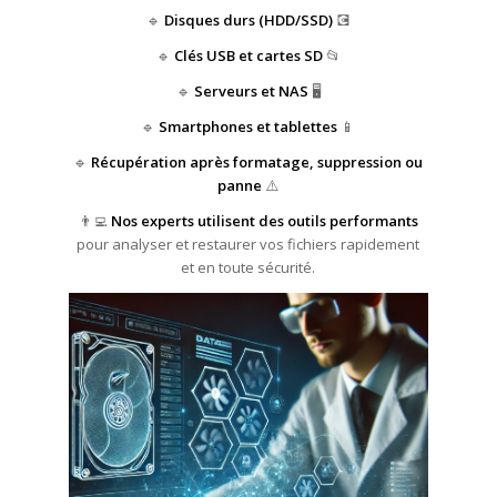
🔹
Disques durs (HDD/SSD)
💽
🔹
Clés USB et cartes SD
📂
🔹
Serveurs et NAS
🖥️
🔹
Smartphones et tablettes
📱
🔹
Récupération après formatage, suppression ou
panne
⚠️
👨‍💻
Nos experts utilisent des outils performants
pour analyser et restaurer vos fichiers rapidement
et en toute sécurité.