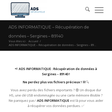
ADS INFORMATIQUE – Récupération de
données – Sergines – 89140
Vous êtes ici :
Accueil
/
ADS INFORMATIQUE – Récupération de données – Sergines – 89...
📢
ADS INFORMATIQUE : Récupération de données à
Sergines – 89140 !
Ne perdez plus vos fichiers précieux !
💾🔍
Vous avez perdu des fichiers importants ? 😨 Un disque dur
HS, une clé USB endommagée ou une carte mémoire illisible ?
Ne paniquez pas !
ADS INFORMATIQUE
est là pour vous aider
à récupérer vos données perdues. ✅