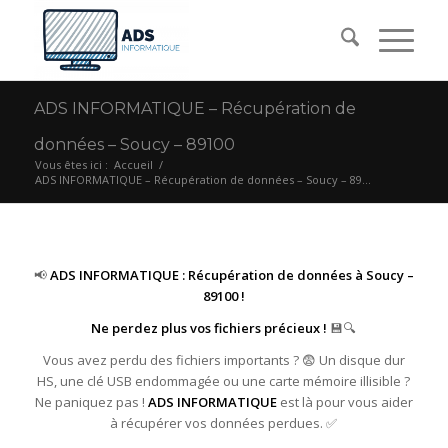
ADS INFORMATIQUE – Récupération de
données – Soucy – 89100
Vous êtes ici :
Accueil
/
ADS INFORMATIQUE – Récupération de données – Soucy – 89...
📢
ADS INFORMATIQUE : Récupération de données à Soucy –
89100 !
Ne perdez plus vos fichiers précieux !
💾🔍
Vous avez perdu des fichiers importants ? 😨 Un disque dur
HS, une clé USB endommagée ou une carte mémoire illisible ?
Ne paniquez pas !
ADS INFORMATIQUE
est là pour vous aider
à récupérer vos données perdues. ✅