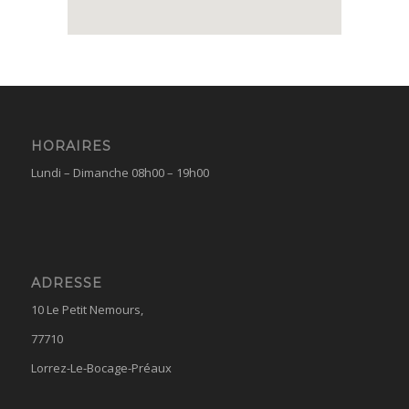
HORAIRES
Lundi – Dimanche 08h00 – 19h00
ADRESSE
10 Le Petit Nemours,
77710
Lorrez-Le-Bocage-Préaux