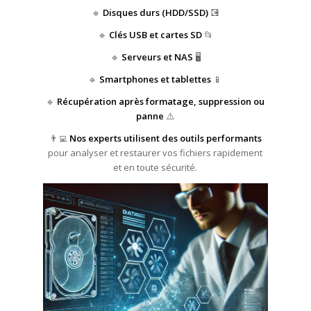
🔹
Disques durs (HDD/SSD)
💽
🔹
Clés USB et cartes SD
📂
🔹
Serveurs et NAS
🖥️
🔹
Smartphones et tablettes
📱
🔹
Récupération après formatage, suppression ou
panne
⚠️
👨‍💻
Nos experts utilisent des outils performants
pour analyser et restaurer vos fichiers rapidement
et en toute sécurité.