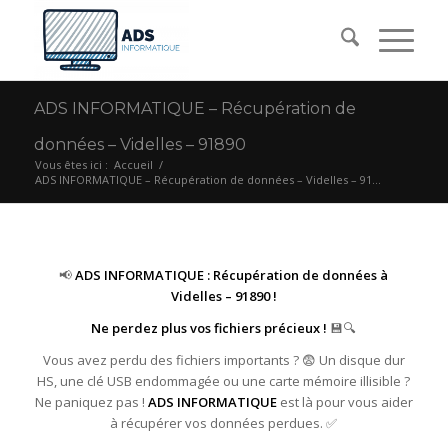
ADS INFORMATIQUE – Récupération de
données – Videlles – 91890
Vous êtes ici :
Accueil
/
ADS INFORMATIQUE – Récupération de données – Videlles – 91...
📢
ADS INFORMATIQUE : Récupération de données à
Videlles – 91890 !
Ne perdez plus vos fichiers précieux !
💾🔍
Vous avez perdu des fichiers importants ? 😨 Un disque dur
HS, une clé USB endommagée ou une carte mémoire illisible ?
Ne paniquez pas !
ADS INFORMATIQUE
est là pour vous aider
à récupérer vos données perdues. ✅