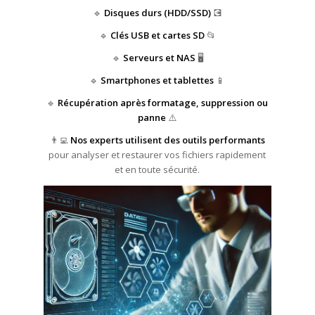
🔹
Disques durs (HDD/SSD)
💽
🔹
Clés USB et cartes SD
📂
🔹
Serveurs et NAS
🖥️
🔹
Smartphones et tablettes
📱
🔹
Récupération après formatage, suppression ou
panne
⚠️
👨‍💻
Nos experts utilisent des outils performants
pour analyser et restaurer vos fichiers rapidement
et en toute sécurité.