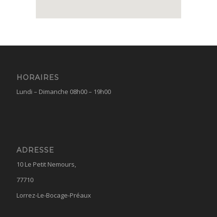
HORAIRES
Lundi – Dimanche 08h00 – 19h00
ADRESSE
10 Le Petit Nemours,
77710
Lorrez-Le-Bocage-Préaux