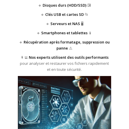
🔹
Disques durs (HDD/SSD)
💽
🔹
Clés USB et cartes SD
📂
🔹
Serveurs et NAS
🖥️
🔹
Smartphones et tablettes
📱
🔹
Récupération après formatage, suppression ou
panne
⚠️
👨‍💻
Nos experts utilisent des outils performants
pour analyser et restaurer vos fichiers rapidement
et en toute sécurité.