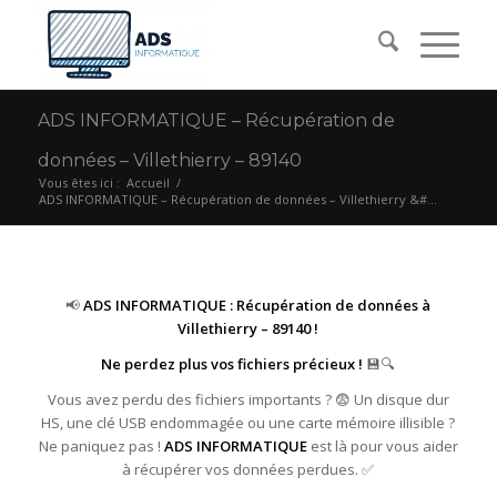
ADS INFORMATIQUE – Récupération de
données – Villethierry – 89140
Vous êtes ici :
Accueil
/
ADS INFORMATIQUE – Récupération de données – Villethierry &#...
📢
ADS INFORMATIQUE : Récupération de données à
Villethierry – 89140 !
Ne perdez plus vos fichiers précieux !
💾🔍
Vous avez perdu des fichiers importants ? 😨 Un disque dur
HS, une clé USB endommagée ou une carte mémoire illisible ?
Ne paniquez pas !
ADS INFORMATIQUE
est là pour vous aider
à récupérer vos données perdues. ✅