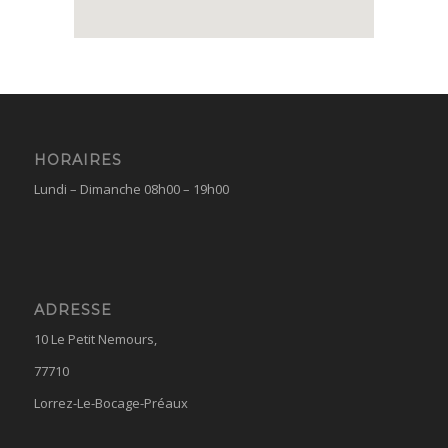
HORAIRES
Lundi – Dimanche 08h00 – 19h00
ADRESSE
10 Le Petit Nemours,
77710
Lorrez-Le-Bocage-Préaux