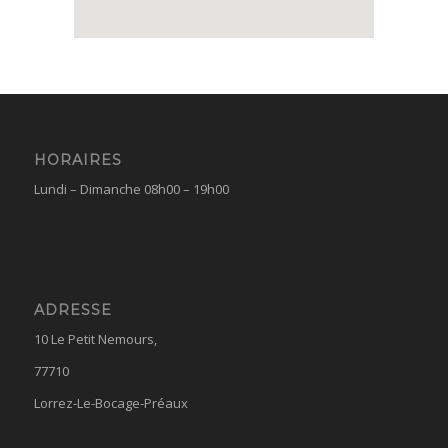
HORAIRES
Lundi – Dimanche 08h00 – 19h00
ADRESSE
10 Le Petit Nemours,
77710
Lorrez-Le-Bocage-Préaux