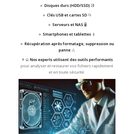
🔹
Disques durs (HDD/SSD)
💽
🔹
Clés USB et cartes SD
📂
🔹
Serveurs et NAS
🖥️
🔹
Smartphones et tablettes
📱
🔹
Récupération après formatage, suppression ou
panne
⚠️
👨‍💻
Nos experts utilisent des outils performants
pour analyser et restaurer vos fichiers rapidement
et en toute sécurité.