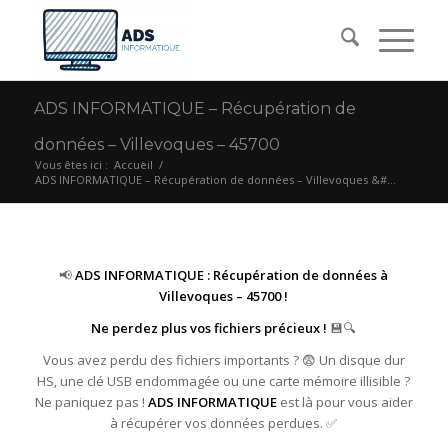
ADS INFORMATIQUE – Récupération de
données – Villevoques – 45700
Vous êtes ici :
Accueil
/
ADS INFORMATIQUE – Récupération de données – Villevoques &#...
📢
ADS INFORMATIQUE : Récupération de données à
Villevoques – 45700 !
Ne perdez plus vos fichiers précieux !
💾🔍
Vous avez perdu des fichiers importants ? 😨 Un disque dur
HS, une clé USB endommagée ou une carte mémoire illisible ?
Ne paniquez pas !
ADS INFORMATIQUE
est là pour vous aider
à récupérer vos données perdues. ✅