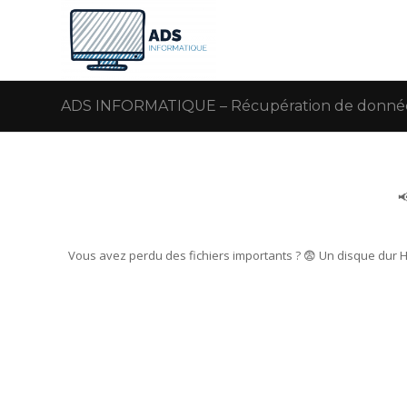
ADS INFORMATIQUE – Récupération de données –

Vous avez perdu des fichiers importants ? 😨 Un disque dur 