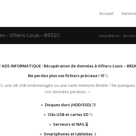
Accueil
Service
 Villiers-Louis – 89320
Vous êtes ici :
Accueil

ADS INFORMATIQUE : Récupération de données à Villiers-Louis – 89320
Ne perdez plus vos fichiers précieux !
💾🔍
HS, une clé USB endommagée ou une carte mémoire illisible ? Ne paniquez
vos données perdues. ✅
🔹
Disques durs (HDD/SSD)
💽
🔹
Clés USB et cartes SD
📂
🔹
Serveurs et NAS
🖥️
🔹
Smartphones et tablettes
📱