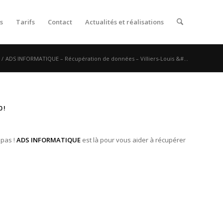
s
Tarifs
Contact
Actualités et réalisations
/
ADS INFORMATIQUE – Récupération de données – Villiers-Louis &#...
 !
 pas !
ADS INFORMATIQUE
est là pour vous aider à récupérer