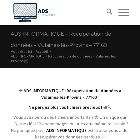
ADS INFORMATIQUE – Récupération de
données – Vulaines-lès-Provins – 77160
Vous êtes ici :
Accueil
/
ADS INFORMATIQUE – Récupération de données – Vulaines-lès-
Provins ...
📢
ADS INFORMATIQUE : Récupération de données à
Vulaines-lès-Provins – 77160 !
Ne perdez plus vos fichiers précieux !
💾🔍
Vous avez perdu des fichiers importants ? 😨 Un disque dur
HS, une clé USB endommagée ou une carte mémoire illisible ?
Ne paniquez pas !
ADS INFORMATIQUE
est là pour vous aider
à récupérer vos données perdues. ✅