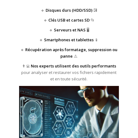
🔹
Disques durs (HDD/SSD)
💽
🔹
Clés USB et cartes SD
📂
🔹
Serveurs et NAS
🖥️
🔹
Smartphones et tablettes
📱
🔹
Récupération après formatage, suppression ou
panne
⚠️
👨‍💻
Nos experts utilisent des outils performants
pour analyser et restaurer vos fichiers rapidement
et en toute sécurité.