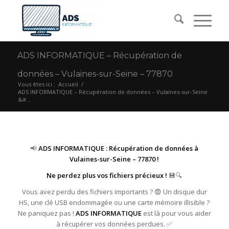
ADS INFORMATIQUE – Récupération de
données – Vulaines-sur-Seine – 77870
Vous êtes ici :
Accueil
/
ADS INFORMATIQUE – Récupération de données – Vulaines-sur-Seine
&#...
📢
ADS INFORMATIQUE : Récupération de données à
Vulaines-sur-Seine – 77870 !
Ne perdez plus vos fichiers précieux !
💾🔍
Vous avez perdu des fichiers importants ? 😨 Un disque dur
HS, une clé USB endommagée ou une carte mémoire illisible ?
Ne paniquez pas !
ADS INFORMATIQUE
est là pour vous aider
à récupérer vos données perdues. ✅