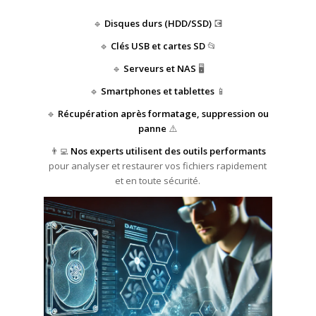
🔹
Disques durs (HDD/SSD)
💽
🔹
Clés USB et cartes SD
📂
🔹
Serveurs et NAS
🖥️
🔹
Smartphones et tablettes
📱
🔹
Récupération après formatage, suppression ou
panne
⚠️
👨‍💻
Nos experts utilisent des outils performants
pour analyser et restaurer vos fichiers rapidement
et en toute sécurité.